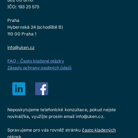
602 00 Brno
IČO: 193 23 573
Praha
Hybernská 24 (schodiště B)
110 00 Praha 1
info@uken.cz
FAQ - Často kladené otázky
Zásady ochrany osobních údajů
Neposkytujeme telefonické konzultace, pokud nejste
novinář/ka, využijte prosím email info@uken.cz.
Spravujeme pro vás rovněž stránku
často kladených
otázek
.