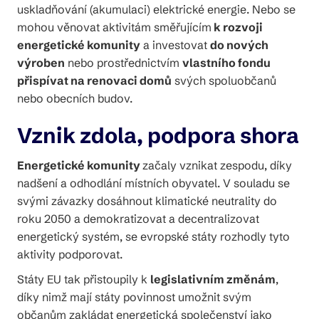
uskladňování (akumulaci) elektrické energie. Nebo se
mohou věnovat aktivitám směřujícím
k rozvoji
energetické komunity
a investovat
do nových
výroben
nebo prostřednictvím
vlastního fondu
přispívat na renovaci domů
svých spoluobčanů
nebo obecních budov.
Vznik zdola, podpora shora
Energetické komunity
začaly vznikat zespodu, díky
nadšení a odhodlání místních obyvatel. V souladu se
svými závazky dosáhnout klimatické neutrality do
roku 2050 a demokratizovat a decentralizovat
energetický systém, se evropské státy rozhodly tyto
aktivity podporovat.
Státy EU tak přistoupily k
legislativním změnám
,
díky nimž mají státy povinnost umožnit svým
občanům zakládat energetická společenství jako