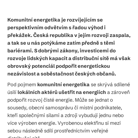
Komunitní energetika je rozvíjejícím se
perspektivním odvětvím s řadou výhod i
překážek. Česká republika v jejím rozvoji zaspala,
a tak se u nás potýkáme zatím předně s těmi
bariérami. S dobrými zákony, investicemi do
rozvoje lidských kapacit a distribuční sítě má však
obrovský potenciál podpořit energetickou
nezávislost a soběstačnost českých občanů.
Pod pojmem
komunitní energetika
se skrývá sdílené
úsilí
lokálních aktérů ušetřit na energiích
a zároveň
podpořit rozvoj čisté energie. Může se jednat o
sousedy, obecní samosprávu či místní podnikatele,
kteří společnými silami a zdroji vybudují jednu nebo
více výroben energie. Vyrobenou elektřinu si mezi
sebou následně sdílí prostřednictvím veřejné