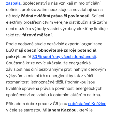
zaspala
. Společenství u nás vznikají mimo oficiální
definici, protože zatím neexistuje, a nevztahují se na
ně tedy
žádná zvláštní práva či povinnosti
. Sdílení
elektřiny prostřednictvím veřejné distribuční sítě zatím
není možné a výhody vlastní výrobny elektřiny limituje
také tzv.
fázové měření
.
Podle nedávné studie nezávislé expertní organizace
EGÚ mají
obecní obnovitelné zdroje potenciál
pokrýt
téměř
80 % spotřeby všech domácností
.
Současná krize navíc ukázala, že energetická
závislost nás činí bezbrannými proti náhlým cenovým
výkyvům a místní trh s energiemi by tak z větší
rozmanitosti jednoznačně těžil. Podmínkou jsou
kvalitně upravená práva a povinnosti energetických
společenství ve vztahu k ostatním aktérům na trhu.
Příkladem dobré praxe v ČR jsou
soběstačné Kněžice
v čele se starostou
Milanem Kazdou
, který je