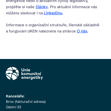
elektrárny v obci"
energetice nebo o aktuálním vývoji legislativy,
články
projděte si naše
. Pro aktuální informace nás
LinkedInu
můžete sledovat i na
.
Stáhnout v PDF
Informace o organizační struktuře, členské základně
O nás
a fungování UKEN naleznete na stránce
.
Kanceláře:
Brno (fakturační adresa)
Údolní 33