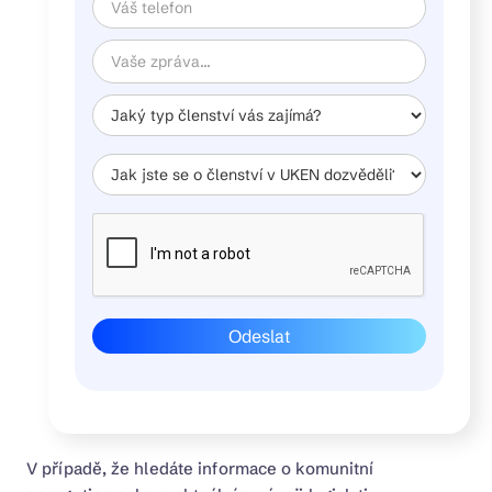
Stáhněte si manuál „Jak na
společnou fotovoltaiku v bytových
domech“
Stáhnout v PDF
Stáhněte si návod "Jak na solární
V případě, že hledáte informace o komunitní