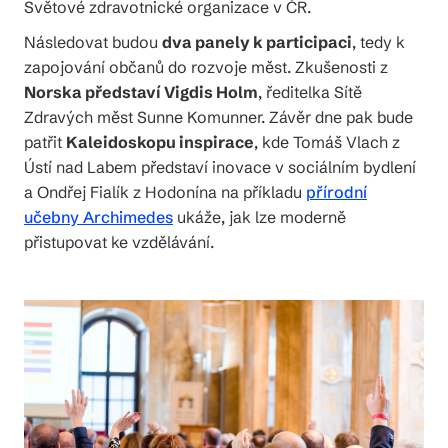
Světové zdravotnické organizace v ČR.
Následovat budou
dva panely k participaci
, tedy k
zapojování občanů do rozvoje měst. Zkušenosti z
Norska představí Vigdis Holm
, ředitelka Sítě
Zdravých měst Sunne Komunner. Závěr dne pak bude
patřit
Kaleidoskopu inspirace
, kde Tomáš Vlach z
Ústí nad Labem představí inovace v sociálním bydlení
a Ondřej Fialík z Hodonína na příkladu
přírodní
učebny Archimedes
ukáže, jak lze moderně
přistupovat ke vzdělávání.