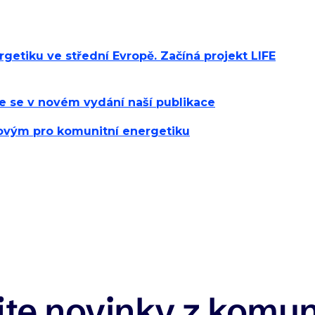
etiku ve střední Evropě. Začíná projekt LIFE
ete se v novém vydání naší publikace
ovým pro komunitní energetiku
te novinky z komun