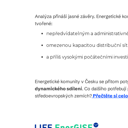
Analýza přináší jasné závěry. Energetické k
tvořené:
nepředvídatelným a administrativn
omezenou kapacitou distribuční sí
a příliš vysokými počátečními invest
Energetické komunity v Česku se přitom potý
dynamického sdílení
. Co dalšího potřebují
středoevropských zemích?
Přečtěte si cel