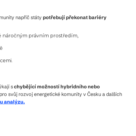
omunity napříč státy
potřebují překonat bariéry
ě náročným právním prostředím,
tě
icemi.
kají s
chybějící možností hybridního nebo
 pro svůj rozvoj energetické komunity v Česku a dalších
ou analýzu.