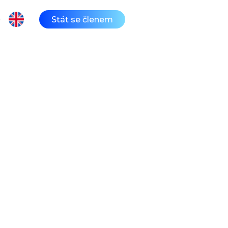
Stát se členem
Q