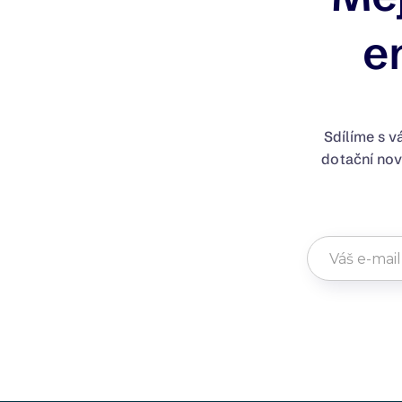
e
Sdílíme s vá
dotační nov