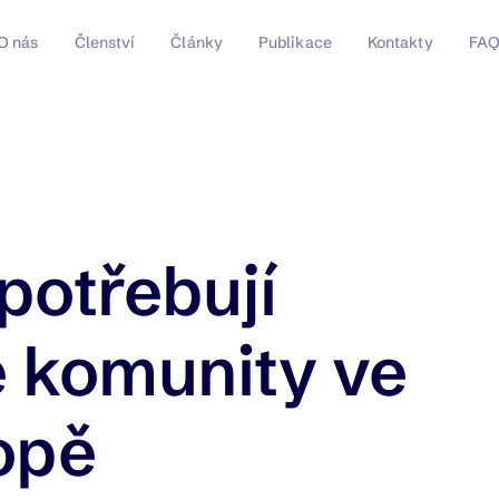
O nás
Členství
Články
Publikace
Kontakty
FA
 potřebují
é komunity ve
opě