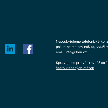
Neposkytujeme telefonické konz
pokud nejste novinář/ka, využijt
email info@uken.cz.
Spravujeme pro vás rovněž str
často kladených otázek
.