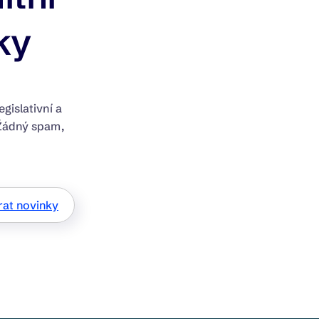
ky
egislativní a
 Žádný spam,