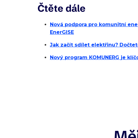
Čtěte dále
Nová podpora pro komunitní energ
EnerGISE
Jak začít sdílet elektřinu? Dočt
Nový program KOMUNERG je klíč
Měj