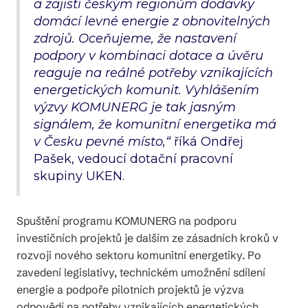
a zajistí českým regionům dodávky
domácí levné energie z obnovitelných
zdrojů. Oceňujeme, že nastavení
podpory v kombinaci dotace a úvěru
reaguje na reálné potřeby vznikajících
energetických komunit. Vyhlášením
výzvy KOMUNERG je tak jasným
signálem, že komunitní energetika má
v Česku pevné místo,“
říká Ondřej
Pašek, vedoucí dotační pracovní
skupiny UKEN.
Spuštění programu KOMUNERG na podporu
investičních projektů je dalším ze zásadních kroků v
rozvoji nového sektoru komunitní energetiky. Po
zavedení legislativy, technickém umožnění sdílení
energie a podpoře pilotních projektů je výzva
odpovědí na potřeby vznikajících energetických