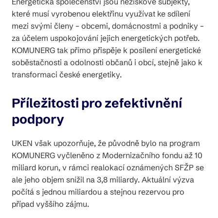
Energetická společenství jsou neziskové subjekty,
které musí vyrobenou elektřinu využívat ke sdílení
mezi svými členy – obcemi, domácnostmi a podniky –
za účelem uspokojování jejich energetických potřeb.
KOMUNERG tak přímo přispěje k posílení energetické
soběstačnosti a odolnosti občanů i obcí, stejně jako k
transformaci české energetiky.
Příležitosti pro zefektivnění
podpory
UKEN však upozorňuje, že původně bylo na program
KOMUNERG vyčleněno z Modernizačního fondu až 10
miliard korun, v rámci realokací oznámených SFŽP se
ale jeho objem snížil na 3,8 miliardy. Aktuální výzva
počítá s jednou miliardou a stejnou rezervou pro
případ vyššího zájmu.