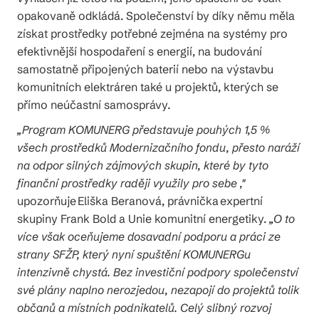
opakovaně odkládá. Společenství by díky němu měla
získat prostředky potřebné zejména na systémy pro
efektivnější hospodaření s energií, na budování
samostatně připojených baterií nebo na výstavbu
komunitních elektráren také u projektů, kterých se
přímo neúčastní samosprávy.
„Program KOMUNERG představuje pouhých 1,5 %
všech prostředků Modernizačního fondu, přesto naráží
na odpor silných zájmových skupin, které by tyto
finanční prostředky raději využily pro sebe ,"
upozorňuje Eliška Beranová, právnička expertní
skupiny Frank Bold a Unie komunitní energetiky.
„O to
více však oceňujeme dosavadní podporu a práci ze
strany SFŽP, který nyní spuštění KOMUNERGu
intenzivně chystá. Bez investiční podpory společenství
své plány naplno nerozjedou, nezapojí do projektů tolik
občanů a místních podnikatelů. Celý slibný rozvoj