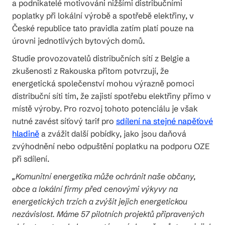
a podnikatelé motivováni nižšími distribučními
poplatky při lokální výrobě a spotřebě elektřiny, v
České republice tato pravidla zatím platí pouze na
úrovni jednotlivých bytových domů.
Studie provozovatelů distribučních sítí z Belgie a
zkušenosti z Rakouska přitom potvrzují, že
energetická společenství mohou výrazně pomoci
distribuční síti tím, že zajistí spotřebu elektřiny přímo v
místě výroby. Pro rozvoj tohoto potenciálu je však
nutné zavést síťový tarif pro
sdílení na stejné napěťové
hladině
a zvážit další pobídky, jako jsou daňová
zvýhodnění nebo odpuštění poplatku na podporu OZE
při sdílení.
„Komunitní energetika může ochránit naše občany,
obce a lokální firmy před cenovými výkyvy na
energetických trzích a zvýšit jejich energetickou
nezávislost. Máme 57 pilotních projektů připravených