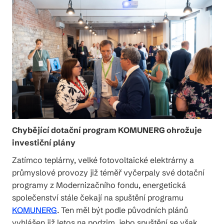
Chybějící dotační program KOMUNERG ohrožuje
investiční plány
Zatímco teplárny, velké fotovoltaické elektrárny a
průmyslové provozy již téměř vyčerpaly své dotační
programy z Modernizačního fondu, energetická
společenství stále čekají na spuštění programu
KOMUNERG
. Ten měl být podle původních plánů
vyhlášen již letos na podzim, jeho spuštění se však