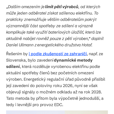
„
Dalším omezením je
limit pěti výrobců
, od kterých
může jeden odběratel získat sdílenou elektřinu. To
prakticky znemožňuje větším odběratelům pokrýt
významnější část spotřeby ze sdílení a výrazně
komplikuje také využití bateriových úložišť, která lze
aktuálně nabíjet rovněž pouze z pěti výroben,“ doplnil
Daniel Ullmann z energetického družstva Hotař.
Řešením by
i podle zkušeností ze zahraničí
, např. ze
Slovenska, bylo zavedení
dynamické metody
sdílení
, která rozděluje vyrobenou elektřinu podle
aktuální spotřeby členů bez početních omezení
výroben. Energetický regulační úřad původně přislíbil
její zavedení do poloviny roku 2026, nyní se však
objevují signály o možném odkladu až na rok 2028.
Tato metoda by přitom byla výpočetně jednodušší, a
tedy i levnější pro provoz EDC.