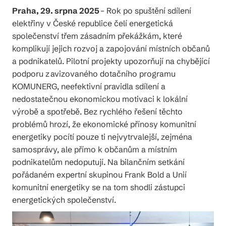
Praha, 29. srpna 2025
– Rok po spuštění sdílení
elektřiny v České republice čelí energetická
společenství třem zásadním překážkám, které
komplikují jejich rozvoj a zapojování místních občanů
a podnikatelů. Pilotní projekty upozorňují na chybějící
podporu z avizovaného dotačního programu
KOMUNERG, neefektivní pravidla sdílení a
nedostatečnou ekonomickou motivaci k lokální
výrobě a spotřebě. Bez rychlého řešení těchto
problémů hrozí, že ekonomické přínosy komunitní
energetiky pocítí pouze ti nejvytrvalejší, zejména
samosprávy, ale přímo k občanům a místním
podnikatelům nedoputují. Na bilančním setkání
pořádaném expertní skupinou Frank Bold a Unií
komunitní energetiky se na tom shodli zástupci
energetických společenství.