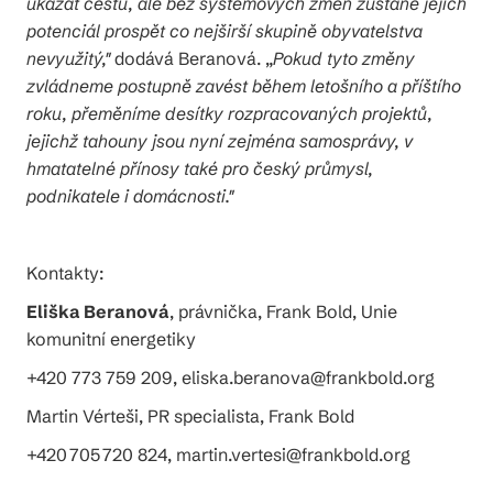
ukázat cestu, ale bez systémových změn zůstane jejich
potenciál prospět co nejširší skupině obyvatelstva
nevyužitý,"
dodává Beranová. „
Pokud tyto změny
zvládneme postupně zavést během letošního a příštího
roku, přeměníme desítky rozpracovaných projektů,
jejichž tahouny jsou nyní zejména samosprávy, v
hmatatelné přínosy také pro český průmysl,
podnikatele i domácnosti."
Kontakty:
Eliška Beranová
, právnička, Frank Bold, Unie
komunitní energetiky
+420 773 759 209, eliska.beranova@frankbold.org
Martin Vérteši, PR specialista, Frank Bold
+420 705 720 824, martin.vertesi@frankbold.org