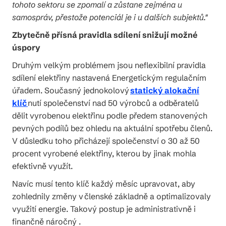
tohoto sektoru se zpomalí a zůstane zejména u
samospráv, přestože potenciál je i u dalších subjektů."
Zbytečně přísná pravidla sdílení snižují možné
úspory
Druhým velkým problémem jsou neflexibilní pravidla
sdílení elektřiny nastavená Energetickým regulačním
úřadem. Současný jednokolový
statický alokační
klíč
nutí společenství nad 50 výrobců a odběratelů
dělit vyrobenou elektřinu podle předem stanovených
pevných podílů bez ohledu na aktuální spotřebu členů.
V důsledku toho přicházejí společenství o 30 až 50
procent vyrobené elektřiny, kterou by jinak mohla
efektivně využít.
Navíc musí tento klíč každý měsíc upravovat, aby
zohlednily změny v členské základně a optimalizovaly
využití energie. Takový postup je administrativně i
finančně náročný .