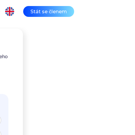
Stát se členem
Q
šeho