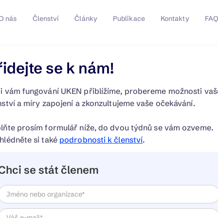
O nás
Členství
Články
Publikace
Kontakty
FA
řidejte se k nám!
i vám fungování UKEN přiblížíme, probereme možnosti va
nství a míry zapojení a zkonzultujeme vaše očekávání.
lňte prosím formulář níže, do dvou týdnů se vám ozveme.
hlédněte si také
podrobnosti k členství
.
Chci se stát členem