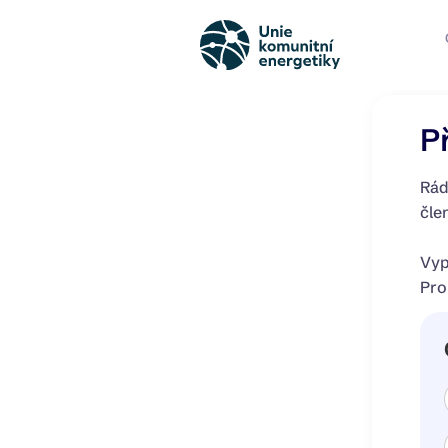
P
Rád
čle
Vyp
Pro