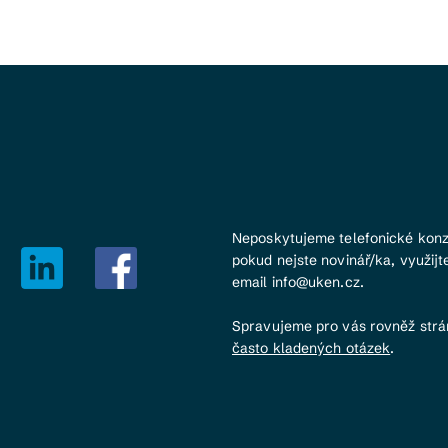
Neposkytujeme telefonické konz
pokud nejste novinář/ka, využijt
email info@uken.cz.
Spravujeme pro vás rovněž str
často kladených otázek
.