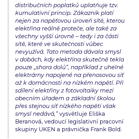
distribučních poplatků uplatňuje tzv.
kumulativní princip. Zákazník platí
nejen za napěťovou úroveň sítě, kterou
elektřina reálně proteče, ale také za
všechny vyšší úrovně – tedy i za části
sítě, které ve skutečnosti vůbec
nevyužívá. Tato metoda dávala smysl
v dobách, kdy elektřina skutečně tekla
pouze „shora dolů”, například z uhelné
elektrárny napojené na přenosovou síť
až k domácnosti na nízkém napětí. Při
sdílení elektřiny z fotovoltaiky mezi
obecním úřadem a základní školou
přes stejnou síť nízkého napětí však
smysl nedává,”
vysvětluje Eliška
Beranová, vedoucí legislativní pracovní
skupiny UKEN a právnička Frank Bold.