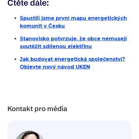
‍Čtěte dále:
Spustili jsme první mapu energetických
komunit v Česku
Stanovisko potvrzuje, že obce nemusejí
soutěžit sdílenou elektřinu
Jak budovat energetická společenství?
Objevte nový návod UKEN
Kontakt pro média