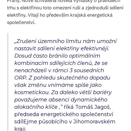
Prahy. Nově schválená novela vyhlášky o pravidlech
trhu s elektřinou toto omezení ruší a zjednoduší sdílení
elektřiny. Vítají ho především krajská energetická
společenství.
„Zrušení územního limitu nám umožní
nastavit sdílení elektřiny efektivněji.
Dosud často bránilo optimálním
kombinacím sdílejících členů, že se
nenacházeli v rámci 3 sousedních
ORP. Z pohledu skutečného dopadu
však změnu vnímáme spíše jako
kosmetickou. Za daleko větší bariéry
považujeme absenci dynamického
alokačního klíče ,”
říká Tomáš Jagoš,
předseda energetického společenství
sdílEjme působícího v Jihomoravském
kraji.