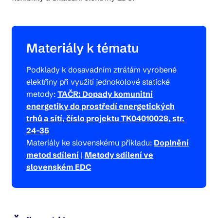
Materiály k tématu
Podklady k dosavadním ztrátám vyrobené
elektřiny při využití jednokolové statické
metody:
TAČR: Dopady komunitní
energetiky do prostředí energetických
trhů a sítí, číslo projektu TK04010028, str.
24–35
Materiály ke slovenskému příkladu:
Doplnění
metod sdílení
|
Metody sdílení ve
slovenském EDC